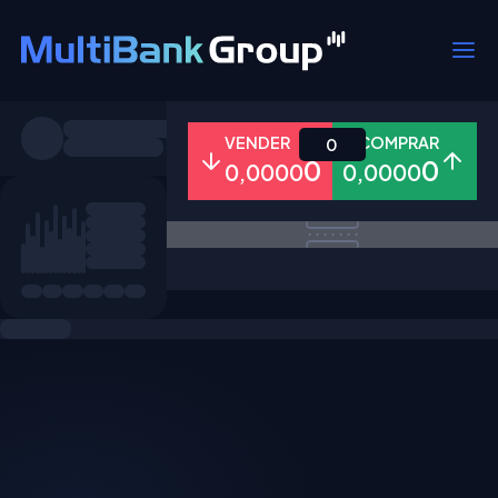
Símbolos
VENDER
COMPRAR
0
0
0
0,0000
0,0000
Todos
Forex
Metais
Ações
Favoritos