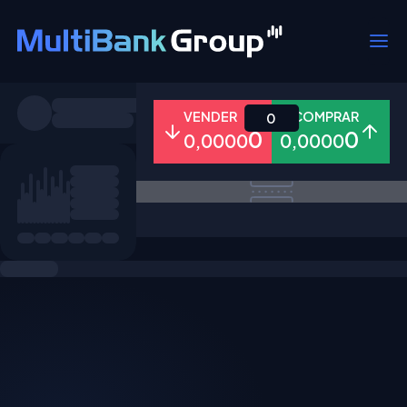
Símbolos
VENDER
COMPRAR
0
0
0
0,0000
0,0000
Todos
Forex
Metais
Ações
Favoritos