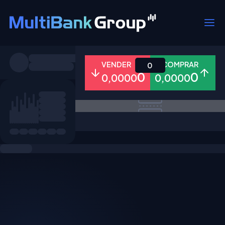
Símbolos
VENDER
COMPRAR
0
0
0
0,0000
0,0000
Todos
Forex
Metais
Ações
Favoritos