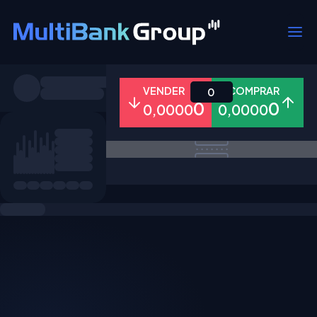
Símbolos
VENDER
COMPRAR
0
0
0
0,0000
0,0000
Todos
Forex
Metais
Ações
Favoritos